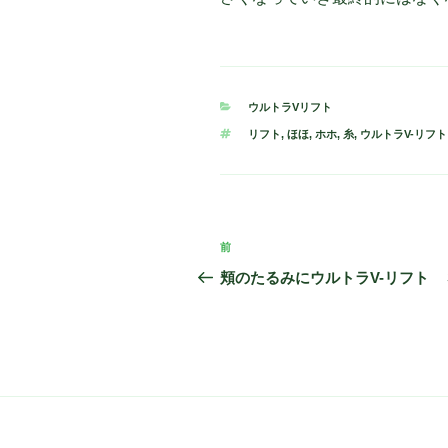
カ
ウルトラVリフト
テ
タ
リフト
,
ほほ
,
ホホ
,
糸
,
ウルトラV-リフト
ゴ
グ
リ
ー
投
前
過
稿
去
頬のたるみにウルトラV-リフト 
の
ナ
投
ビ
稿
ゲ
ー