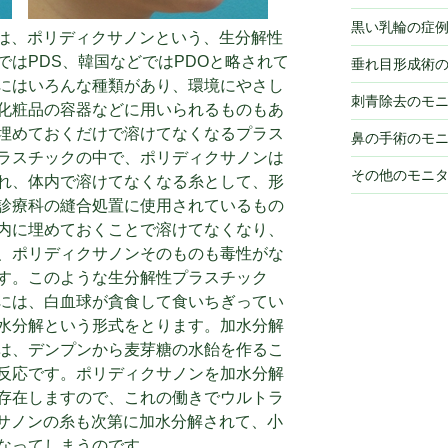
黒い乳輪の症
糸は、ポリディクサノンという、生分解性
ではPDS、韓国などではPDOと略されて
垂れ目形成術
にはいろんな種類があり、環境にやさし
刺青除去のモ
化粧品の容器などに用いられるものもあ
埋めておくだけで溶けてなくなるプラス
鼻の手術のモ
ラスチックの中で、ポリディクサノンは
その他のモニ
れ、体内で溶けてなくなる糸として、形
診療科の縫合処置に使用されているもの
内に埋めておくことで溶けてなくなり、
、ポリディクサノンそのものも毒性がな
す。このような生分解性プラスチック
には、白血球が貪食して食いちぎってい
水分解という形式をとります。加水分解
は、デンプンから麦芽糖の水飴を作るこ
反応です。ポリディクサノンを加水分解
存在しますので、これの働きでウルトラ
クサノンの糸も次第に加水分解されて、小
なってしまうのです。