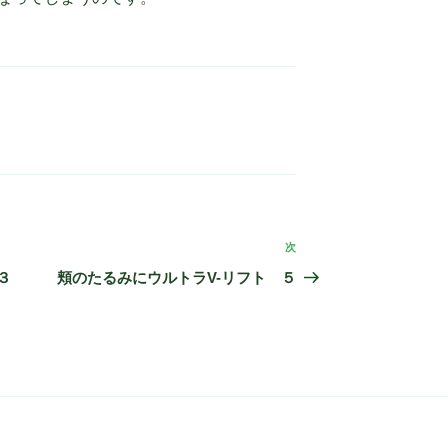
次
次
の
３
頬のたるみにウルトラV-リフト ５
投
稿