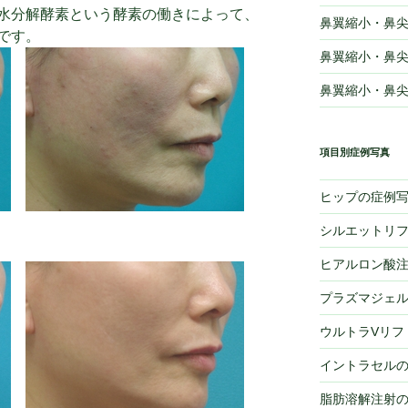
水分解酵素という酵素の働きによって、
鼻翼縮小・鼻尖
です。
鼻翼縮小・鼻尖
鼻翼縮小・鼻尖
項目別症例写真
ヒップの症例
シルエットリ
ヒアルロン酸
プラズマジェル
ウルトラVリフ
イントラセル
脂肪溶解注射