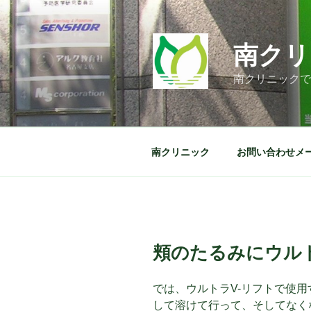
コ
ン
テ
南クリ
ン
ツ
南クリニックで
へ
ス
キ
ッ
南クリニック
お問い合わせメ
プ
頬のたるみにウルト
では、ウルトラV-リフトで使
して溶けて行って、そしてなく