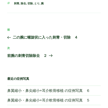
テ
タ
刺青
,
除去
,
切除
,
とり
,
腕
ゴ
グ
リ
ー
投
過
前
稿
去
二の腕に螺旋状に入った刺青・切除 ４
ナ
の
ビ
投
次
次
稿
ゲ
の
前腕の刺青切除除去 ２
投
ー
稿
シ
ョ
最近の症例写真
ン
鼻翼縮小・鼻尖縮小+耳介軟骨移植 の症例写真 ６
鼻翼縮小・鼻尖縮小+耳介軟骨移植 の症例写真 ５