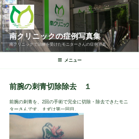
コ
ン
テ
ン
ツ
南クリニックの症例写真集
へ
南クリニックで治療を受けたモニターさんの症例写真
ス
キ
メニュー
ッ
プ
前腕の刺青切除除去 １
前腕の刺青を、2回の手術で完全に切除・除去できたモニ
ターさんです。まずは第一回目。