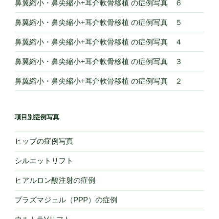
鼻翼縮小・鼻尖縮小+耳介軟骨移植 の症例写真 ６
ゼ
＋
鼻翼縮小・鼻尖縮小+耳介軟骨移植 の症例写真 ５
鼻
尖
鼻翼縮小・鼻尖縮小+耳介軟骨移植 の症例写真 ４
縮
鼻翼縮小・鼻尖縮小+耳介軟骨移植 の症例写真 ３
小
＋
鼻翼縮小・鼻尖縮小+耳介軟骨移植 の症例写真 ２
鼻
尖
耳
項目別症例写真
介
軟
ヒップの症例写真
骨
挿
シルエットリフト
入
ヒアルロン酸注射の症例
６”
の
プラズマジェル（PPP）の症例