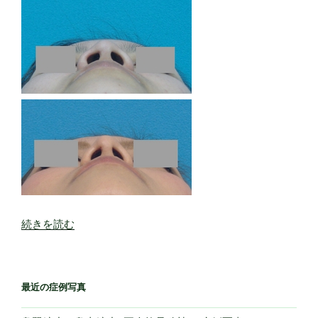
“鼻
続きを読む
背
プ
ロ
最近の症例写真
テ
ー