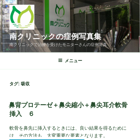
コ
ン
テ
ン
ツ
南クリニックの症例写真集
へ
南クリニックで治療を受けたモニターさんの症例写真
ス
キ
メニュー
ッ
プ
タグ: 吸収
鼻背プロテーゼ＋鼻尖縮小＋鼻尖耳介軟骨
挿入 ６
軟骨を鼻先に挿入するときには、良い結果を得るために
は、その方法も、大変重要な要素となります。