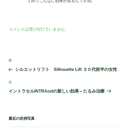
１回でこんなに効果があるんですね。
コメントは受け付けていません。
投
過
前
稿
去
シルエットリフト Silhouette Lift ３０代前半の女性
ナ
の
ビ
投
次
次
稿
ゲ
の
イントラセルINTRAcelの新しい効果～たるみ治療
投
ー
稿
シ
ョ
最近の症例写真
ン