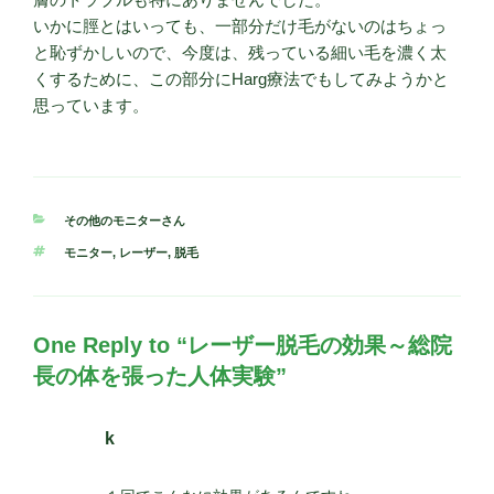
いかに脛とはいっても、一部分だけ毛がないのはちょっ
と恥ずかしいので、今度は、残っている細い毛を濃く太
くするために、この部分にHarg療法でもしてみようかと
思っています。
カ
その他のモニターさん
テ
タ
モニター
,
レーザー
,
脱毛
ゴ
グ
リ
ー
One Reply to “レーザー脱毛の効果～総院
長の体を張った人体実験”
k