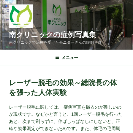
コ
ン
テ
ン
ツ
南クリニックの症例写真集
へ
南クリニックで治療を受けたモニターさんの症例写真
ス
キ
メニュー
ッ
プ
レーザー脱毛の効果～総院長の体
を張った人体実験
レーザー脱毛に関しては、 症例写真を撮るのが難しいの
が現状です。なぜかと言うと、1回レーザー脱毛を行った
あと、次まで剃らずに、伸ばしっぱなしにしないと、正
確な効果測定ができないためです。また、体毛の毛周期