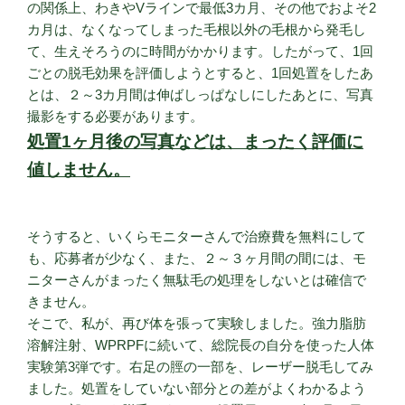
の関係上、わきやVラインで最低3カ月、その他でおよそ2
カ月は、なくなってしまった毛根以外の毛根から発毛し
て、生えそろうのに時間がかかります。したがって、1回
ごとの脱毛効果を評価しようとすると、1回処置をしたあ
とは、２～3カ月間は伸ばしっぱなしにしたあとに、写真
撮影をする必要があります。
処置1ヶ月後の写真などは、まったく評価に
値しません。
そうすると、いくらモニターさんで治療費を無料にして
も、応募者が少なく、また、２～３ヶ月間の間には、モ
ニターさんがまったく無駄毛の処理をしないとは確信で
きません。
そこで、私が、再び体を張って実験しました。強力脂肪
溶解注射、WPRPFに続いて、総院長の自分を使った人体
実験第3弾です。右足の脛の一部を、レーザー脱毛してみ
ました。処置をしていない部分との差がよくわかるよう