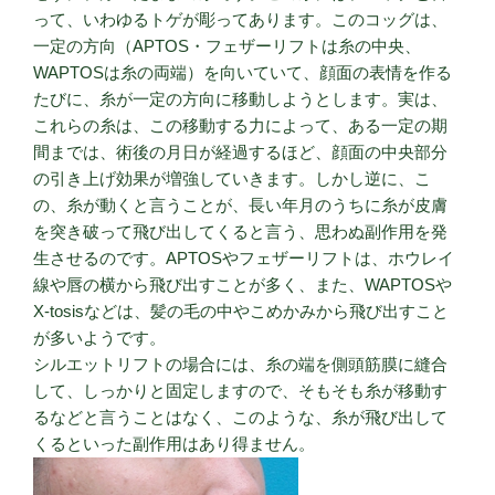
って、いわゆるトゲが彫ってあります。このコッグは、
一定の方向（APTOS・フェザーリフトは糸の中央、
WAPTOSは糸の両端）を向いていて、顔面の表情を作る
たびに、糸が一定の方向に移動しようとします。実は、
これらの糸は、この移動する力によって、ある一定の期
間までは、術後の月日が経過するほど、顔面の中央部分
の引き上げ効果が増強していきます。しかし逆に、こ
の、糸が動くと言うことが、長い年月のうちに糸が皮膚
を突き破って飛び出してくると言う、思わぬ副作用を発
生させるのです。APTOSやフェザーリフトは、ホウレイ
線や唇の横から飛び出すことが多く、また、WAPTOSや
X-tosisなどは、髪の毛の中やこめかみから飛び出すこと
が多いようです。
シルエットリフトの場合には、糸の端を側頭筋膜に縫合
して、しっかりと固定しますので、そもそも糸が移動す
るなどと言うことはなく、このような、糸が飛び出して
くるといった副作用はあり得ません。