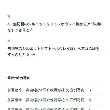
投
過
前
稿
去
無切開のシルエットリフト～ホウレイ線からアゴの線
ナ
の
をすっきりと３
ビ
投
稿
ゲ
次
次
の
ー
無切開のシルエットリフト～ホウレイ線からアゴの線を
投
すっきりと５
シ
稿
ョ
ン
最近の症例写真
鼻翼縮小・鼻尖縮小+耳介軟骨移植 の症例写真 ６
鼻翼縮小・鼻尖縮小+耳介軟骨移植 の症例写真 ５
鼻翼縮小・鼻尖縮小+耳介軟骨移植 の症例写真 ４