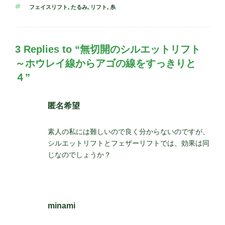
テ
タ
フェイスリフト
,
たるみ
,
リフト
,
糸
ゴ
グ
リ
ー
3 Replies to “無切開のシルエットリフト
～ホウレイ線からアゴの線をすっきりと
４”
匿名希望
素人の私には難しいので良く分からないのですが、
シルエットリフトとフェザーリフトでは、効果は同
じなのでしょうか？
minami