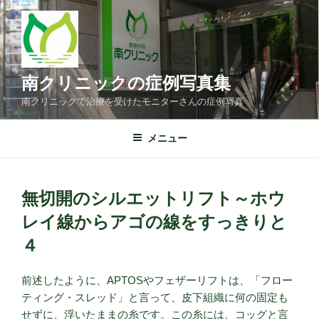
コ
ン
テ
ン
ツ
南クリニックの症例写真集
へ
南クリニックで治療を受けたモニターさんの症例写真
ス
キ
メニュー
ッ
プ
無切開のシルエットリフト～ホウ
レイ線からアゴの線をすっきりと
４
前述したように、APTOSやフェザーリフトは、「フロー
ティング・スレッド」と言って、皮下組織に何の固定も
せずに、浮いたままの糸です。この糸には、コッグと言