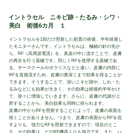
イントラセル ニキビ跡・たるみ・シワ・
美白 術後6カ月 １
イントラセルを1回だけ照射した処置の術後、半年経過し
たモニターさんです。イントラセルは、極細の針の先か
ら、RF（高周波電流）を、真皮の中に流すことで、皮膚
の再生を行う器械です。同じくRFを使用する器械であ
る、サーマクールやポラリスなどと違い、皮膚の内部に
RFを直接流すため、皮膚の奥深くまで効果を得ることが
できます。そうすることで、深いニキビ跡や、しわ・た
るみなどにも効果が大きく、その効果は術後約半年かけ
て、徐々に増強していきます。さらに、皮膚の代謝が上
昇することから、美白効果も同時に得られます。
皮膚の中からRFを照射することによって、皮膚の表面を
焼くことがありません。つまり、皮膚の表面からRFを流
すよりも、強力なRFを照射できますので、現在のとこ
ろ、その効果は、どのRF機器よりも強力です。また、ハ