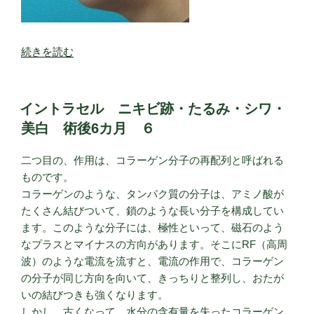
１
０”
の
“ウ
続きを読む
ル
ト
ラ
イントラセル ニキビ跡・たるみ・シワ・
V
美白 術後6カ月 ６
リ
フ
二つ目の、作用は、コラーゲン分子の再配列と呼ばれる
ト
ものです。
頬
コラーゲンのような、タンパク質の分子は、アミノ酸が
の
たくさん結びついて、鎖のような長い分子を構成してい
た
ます。このような分子には、極性といって、磁石のよう
る
なプラスとマイナスの方向があります。そこにRF（高周
み
波）のような電流を流すと、電流の作用で、コラーゲン
３”
の分子が同じ方向を向いて、きっちりと整列し、おたが
の
いの結びつきも強くなります。
しかし、古くなって、水分の含有量を失ったコラーゲン