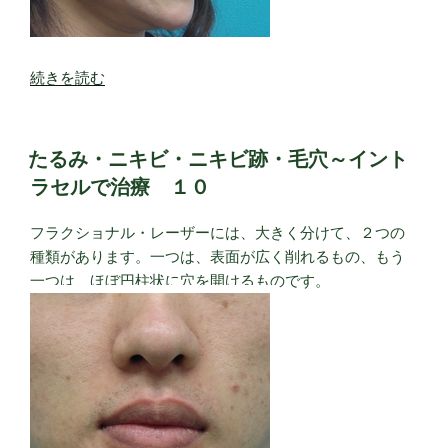
“ウ
続きを読む
ル
ト
ラ
たるみ・ニキビ・ニキビ跡・毛穴～イント
V
ラセルで治療 １０
リ
フ
フラクショナル・レーザーには、大きく分けて、２つの
ト
種類があります。一つは、表面が広く削れるもの、もう
～
一つは、ほぼ円柱状に穴を開けるものです。
主
に
フ
ェ
イ
ス
ラ