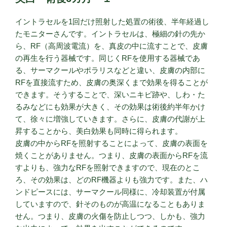
イントラセルを1回だけ照射した処置の術後、半年経過し
たモニターさんです。イントラセルは、極細の針の先か
ら、RF（高周波電流）を、真皮の中に流すことで、皮膚
の再生を行う器械です。同じくRFを使用する器械であ
る、サーマクールやポラリスなどと違い、皮膚の内部に
RFを直接流すため、皮膚の奥深くまで効果を得ることが
できます。そうすることで、深いニキビ跡や、しわ・た
るみなどにも効果が大きく、その効果は術後約半年かけ
て、徐々に増強していきます。さらに、皮膚の代謝が上
昇することから、美白効果も同時に得られます。
皮膚の中からRFを照射することによって、皮膚の表面を
焼くことがありません。つまり、皮膚の表面からRFを流
すよりも、強力なRFを照射できますので、現在のとこ
ろ、その効果は、どのRF機器よりも強力です。また、ハ
ンドピースには、サーマクール同様に、冷却装置が付属
していますので、針そのものが高温になることもありま
せん。つまり、皮膚の火傷を防止しつつ、しかも、強力