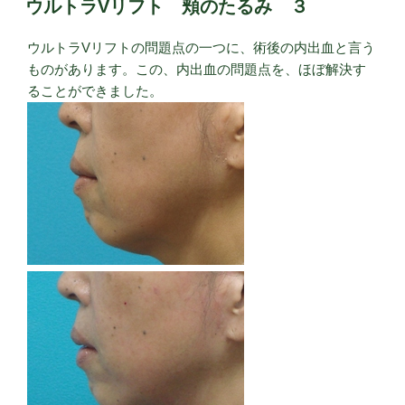
ウルトラVリフト 頬のたるみ ３
キ
ビ・
ウルトラVリフトの問題点の一つに、術後の内出血と言う
ニ
ものがあります。この、内出血の問題点を、ほぼ解決す
キ
ることができました。
ビ
跡・
毛
穴
～
イ
ン
ト
ラ
セ
ル
で
治
療