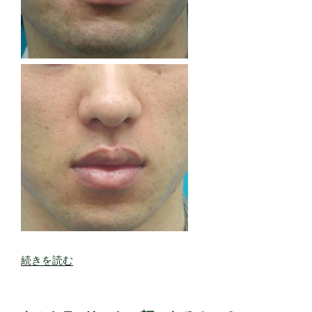
イ
ン
に
変
化
が
出
た
症
例
５”
の
“た
続きを読む
る
み・
ニ