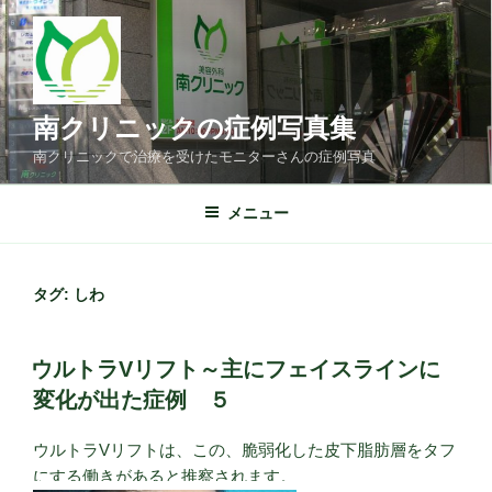
コ
ン
テ
ン
ツ
南クリニックの症例写真集
へ
南クリニックで治療を受けたモニターさんの症例写真
ス
キ
メニュー
ッ
プ
タグ: しわ
ウルトラVリフト～主にフェイスラインに
変化が出た症例 ５
ウルトラVリフトは、この、脆弱化した皮下脂肪層をタフ
にする働きがあると推察されます。