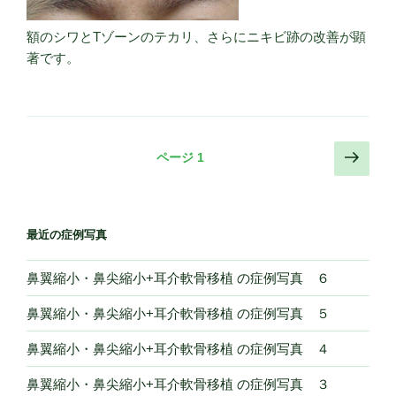
額のシワとTゾーンのテカリ、さらにニキビ跡の改善が顕
著です。
投
次
ページ
1
の
稿
ペ
ナ
ー
ビ
最近の症例写真
ジ
ゲ
ー
鼻翼縮小・鼻尖縮小+耳介軟骨移植 の症例写真 ６
シ
鼻翼縮小・鼻尖縮小+耳介軟骨移植 の症例写真 ５
ョ
鼻翼縮小・鼻尖縮小+耳介軟骨移植 の症例写真 ４
ン
鼻翼縮小・鼻尖縮小+耳介軟骨移植 の症例写真 ３