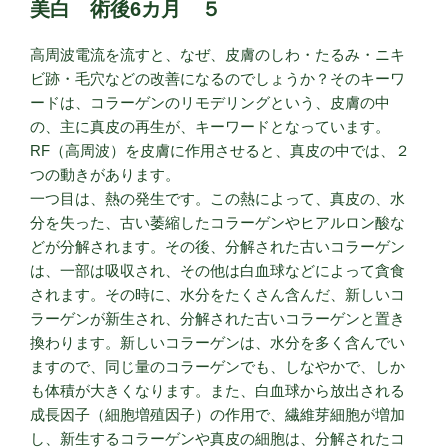
美白 術後6カ月 ５
高周波電流を流すと、なぜ、皮膚のしわ・たるみ・ニキ
ビ跡・毛穴などの改善になるのでしょうか？そのキーワ
ードは、コラーゲンのリモデリングという、皮膚の中
の、主に真皮の再生が、キーワードとなっています。
RF（高周波）を皮膚に作用させると、真皮の中では、２
つの動きがあります。
一つ目は、熱の発生です。この熱によって、真皮の、水
分を失った、古い萎縮したコラーゲンやヒアルロン酸な
どが分解されます。その後、分解された古いコラーゲン
は、一部は吸収され、その他は白血球などによって貪食
されます。その時に、水分をたくさん含んだ、新しいコ
ラーゲンが新生され、分解された古いコラーゲンと置き
換わります。新しいコラーゲンは、水分を多く含んでい
ますので、同じ量のコラーゲンでも、しなやかで、しか
も体積が大きくなります。また、白血球から放出される
成長因子（細胞増殖因子）の作用で、繊維芽細胞が増加
し、新生するコラーゲンや真皮の細胞は、分解されたコ