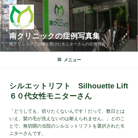
コ
ン
テ
ン
ツ
南クリニックの症例写真集
へ
南クリニックで治療を受けたモニターさんの症例写真
ス
キ
メニュー
ッ
プ
シルエットリフト Silhouette Lift
６０代女性モニターさん
「どうしても、切りたくないんです！だって、数日とは
いえ、髪の毛が洗えないのは耐えられません。」とのこ
とで、無切開の当院のシルエットリフトを選択されたモ
ニターさんです。