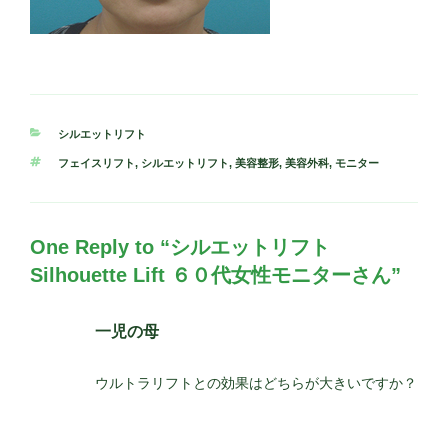
カ
シルエットリフト
テ
タ
フェイスリフト
,
シルエットリフト
,
美容整形
,
美容外科
,
モニター
ゴ
グ
リ
ー
One Reply to “シルエットリフト
Silhouette Lift ６０代女性モニターさん”
一児の母
ウルトラリフトとの効果はどちらが大きいですか？