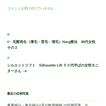
コメントは受け付けていません。
投
過
前
稿
去
毛髪再生（薄毛・育毛・増毛）Harg療法 40代女性
ナ
の
その２
ビ
投
稿
ゲ
次
次
の
ー
シルエットリフト Silhouette Lift ５０代半ばの女性モニ
投
ターさん
シ
稿
ョ
ン
最近の症例写真
鼻翼縮小・鼻尖縮小+耳介軟骨移植 の症例写真 ６